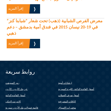
إقرأ المزيد
معرض الفرص الشبابية (ذهب) تحت شعار “شبابنا كنز”
في 19-20 نيسان 2015 في فندق أمية بدمشق – دعم
ذهبي
إقرأ المزيد
روابط سريعة
إرشادات أمنية
رمز السويفت
(link is external)
أسعار الفائدة الدائنة - الليرة السورية
عن بنك الأردن - الأردن
أسعار صرف العملات
أسعار الفائدة الدائنة
الباقات المصرفية
الانترنت البنكي
(link is external)
مؤشرات الاسواق
قائمة عمولات بنك الأردن - سورية