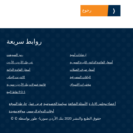
رجوع
روابط سريعة
إرشادات أمنية
رمز السويفت
(link is external)
أسعار الفائدة الدائنة - الليرة السورية
عن بنك الأردن - الأردن
أسعار صرف العملات
أسعار الفائدة الدائنة
الباقات المصرفية
الانترنت البنكي
(link is external)
مؤشرات الاسواق
قائمة عمولات بنك الأردن - سورية
(link is external)
نقاط البيع P.O.S
أعضاء مجلس الإدارة
الأسئلة الشائعة
سياسة الخصوصية
فرص عمل
خارطة الموقع
أوقات الدوام الرسمي
مواقع مفيدة
© © حقوق الطبع والنشر 2020 بنك الأردن سوريا- طور بواسطة