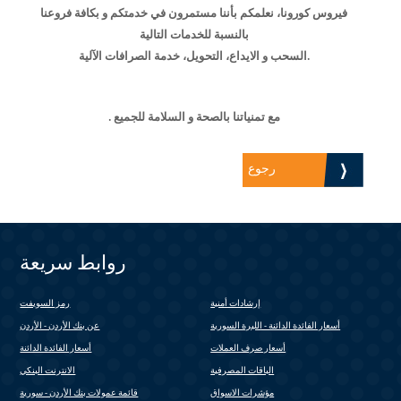
فيروس كورونا، نعلمكم بأننا مستمرون في خدمتكم و بكافة فروعنا
بالنسبة للخدمات التالية
.السحب و الايداع، التحويل، خدمة الصرافات الآلية
مع تمنياتنا بالصحة و السلامة للجميع .
رجوع
روابط سريعة
إرشادات أمنية
رمز السويفت
(link is external)
أسعار الفائدة الدائنة - الليرة السورية
عن بنك الأردن - الأردن
أسعار صرف العملات
أسعار الفائدة الدائنة
الباقات المصرفية
الانترنت البنكي
(link is external)
مؤشرات الاسواق
قائمة عمولات بنك الأردن - سورية