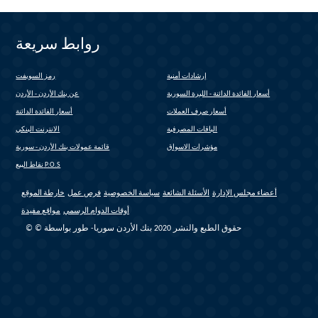
روابط سريعة
إرشادات أمنية
رمز السويفت
(link is external)
أسعار الفائدة الدائنة - الليرة السورية
عن بنك الأردن - الأردن
أسعار صرف العملات
أسعار الفائدة الدائنة
الباقات المصرفية
الانترنت البنكي
(link is external)
مؤشرات الاسواق
قائمة عمولات بنك الأردن - سورية
(link is external)
نقاط البيع P.O.S
أعضاء مجلس الإدارة
الأسئلة الشائعة
سياسة الخصوصية
فرص عمل
خارطة الموقع
أوقات الدوام الرسمي
مواقع مفيدة
© © حقوق الطبع والنشر 2020 بنك الأردن سوريا- طور بواسطة