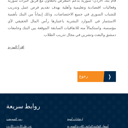
قام بنك الأردن- سورية بدعم المعرض بالتعاون مع فريق خبرات سورية
وفعاليات اقتصادية وتعليمية وأهلية بهدف تقديم فرص عمل وتدريب
للشباب السوري في جميع الاختصاصات، وذلك إيماناً من البنك بأهمية
الاستثمار في الموارد البشرية باعتبارها رأس المال الحقيقي لأي
مؤسسة، واستكمالاً منه للاتفاقيات السابقة الموقعة بين البنك وجامعات
دمشق والبعث وتشرين في مجال تدريب الطلاب.
اقرأ المزيد
 is
ernal)
رجوع
روابط سريعة
إرشادات أمنية
رمز السويفت
(link is external)
أسعار الفائدة الدائنة - الليرة السورية
عن بنك الأردن - الأردن