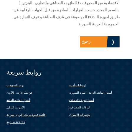
الاقتصادية من المحروقات ( المازوت الصناعي والتجاري . البنزين )
بالسعر المحدد حسب القرارات الصادرة من قبل الجهات الرقابية عن
طريق اجهزة الـ POS الموضوعة في غرف الصناعة و غرف التجارة في
الجمهورية العربية السورية
رجوع
روابط سريعة
إرشادات أمنية
رمز السويفت
(link is external)
أسعار الفائدة الدائنة - الليرة السورية
عن بنك الأردن - الأردن
أسعار صرف العملات
أسعار الفائدة الدائنة
الباقات المصرفية
الانترنت البنكي
(link is external)
مؤشرات الاسواق
قائمة عمولات بنك الأردن - سورية
(link is external)
نقاط البيع P.O.S