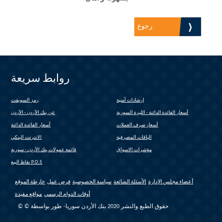
رجوع
روابط سريعة
إرشادات أمنية
رمز السويفت
(link is external)
أسعار الفائدة الدائنة - الليرة السورية
عن بنك الأردن - الأردن
أسعار صرف العملات
أسعار الفائدة الدائنة
الباقات المصرفية
الانترنت البنكي
(link is external)
مؤشرات الاسواق
قائمة عمولات بنك الأردن - سورية
(link is external)
نقاط البيع P.O.S
أعضاء مجلس الإدارة
الأسئلة الشائعة
سياسة الخصوصية
فرص عمل
خارطة الموقع
أوقات الدوام الرسمي
مواقع مفيدة
© © حقوق الطبع والنشر 2020 بنك الأردن سوريا- طور بواسطة