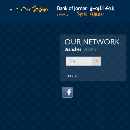
OUR NETWORK
Branches
(active tab)
ATM's
- Any -