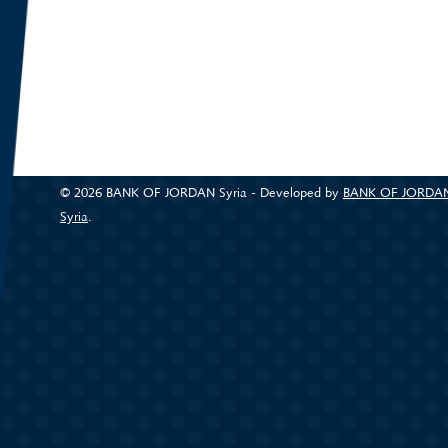
© 2026 BANK OF JORDAN Syria - Developed by
BANK OF JORDA
Syria
(link is external)
.