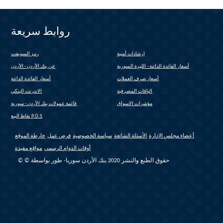
روابط سريعة
إرشادات أمنية
رمز السويفت
(link is external)
أسعار الفائدة الدائنة - الليرة السورية
عن بنك الأردن - الأردن
أسعار صرف العملات
أسعار الفائدة الدائنة
الباقات المصرفية
الانترنت البنكي
(link is external)
مؤشرات الاسواق
قائمة عمولات بنك الأردن - سورية
(link is external)
نقاط البيع P.O.S
أعضاء مجلس الإدارة
الأسئلة الشائعة
سياسة الخصوصية
فرص عمل
خارطة الموقع
أوقات الدوام الرسمي
مواقع مفيدة
© © حقوق الطبع والنشر 2020 بنك الأردن سوريا- طور بواسطة