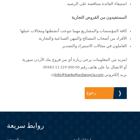
استيفاء الفائدة متناقصة على الرصيد .
المستفيدون من القروض التجارية
كافة المؤسسات والمشاريع مهما تنوعت أنشطتها ومجالات عملها
الأفراد من أصحاب المصالح والمهن الصناعية والتجارية
العاملون في مجالات الاستيراد والتصدير
لمزيد من المعلومات يرجى زيارة أي من فروع بنك الأردن سورية
أو الاتصال بنا على هاتف رقم
00963 11 229 000 00
بريد إلكتروني
info@bankofjordansyria.com
.
(link sends e-mail)
رجوع
روابط سريعة
إرشادات أمنية
رمز السويفت