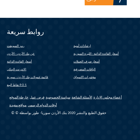
روابط سريعة
إرشادات أمنية
رمز السويفت
(link is external)
أسعار الفائدة الدائنة - الليرة السورية
عن بنك الأردن - الأردن
أسعار صرف العملات
أسعار الفائدة الدائنة
الباقات المصرفية
الانترنت البنكي
(link is external)
مؤشرات الاسواق
قائمة عمولات بنك الأردن - سورية
(link is external)
نقاط البيع P.O.S
أعضاء مجلس الإدارة
الأسئلة الشائعة
سياسة الخصوصية
فرص عمل
خارطة الموقع
أوقات الدوام الرسمي
مواقع مفيدة
© © حقوق الطبع والنشر 2020 بنك الأردن سوريا- طور بواسطة