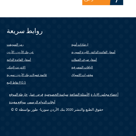
روابط سريعة
إرشادات أمنية
رمز السويفت
(link is external)
أسعار الفائدة الدائنة - الليرة السورية
عن بنك الأردن - الأردن
أسعار صرف العملات
أسعار الفائدة الدائنة
الباقات المصرفية
الانترنت البنكي
(link is external)
مؤشرات الاسواق
قائمة عمولات بنك الأردن - سورية
(link is external)
نقاط البيع P.O.S
أعضاء مجلس الإدارة
الأسئلة الشائعة
سياسة الخصوصية
فرص عمل
خارطة الموقع
أوقات الدوام الرسمي
مواقع مفيدة
© © حقوق الطبع والنشر 2020 بنك الأردن سوريا- طور بواسطة