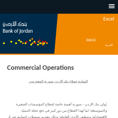
Jump to navigation
Excel
Search
العربية
Commercial Operations
السادة عملاء بنك الاردن سورية المحترمين
يُولي بنك الاردن – سورية أهمية خاصة لقطاع المؤسسات الصغيرة
والمتوسطة؛ لما لهذا القطاع من دور كبير في دفع عجلة التنميّة
الاقتصاديّة؛ وتوظيف الأيدي العاملة؛ وذلك بتقديم تسهيلات ائتمانية عبر 6