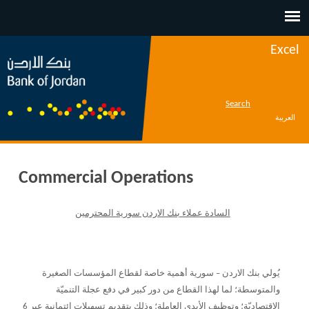
Jump to navigation
Excel
Search
العربية
Commercial Operations
السادة عملاء بنك الاردن سورية المحترمين
يُولي بنك الاردن – سورية أهمية خاصة لقطاع المؤسسات الصغيرة
والمتوسطة؛ لما لهذا القطاع من دور كبير في دفع عجلة التنميّة
الاقتصاديّة؛ وتوظيف الأيدي العاملة؛ وذلك بتقديم تسهيلات ائتمانية عبر 6