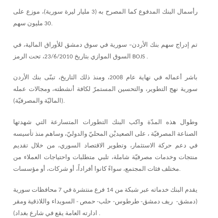
رأسمال البنك المدفوع كما المصرح به (3 مليار ليرة سورية)، موزع على
30 مليون سهم.
تم إدراج سهم بنك الأردن– سورية في سوق دمشق للأوراق المالية، في
السوق الموازي بتاريخ 23/6/2010، تحت الرمز BOJS .
باشر أعماله في نهاية عام 2008، ومنذ ذلك التاريخ، تبنّى بنك الأردن
سورية نهج التطوير، والتحسين المستمرّ لكافة أنشطته، ومجالات عمله
(الماليّة والمصرفيّة).
وطوال هذه المدّة واكب البنك التطورات المتسارعة التي شهدتها
الصناعة المصرفيّة ، على الصعيديْن المحليّ والدوليّ، وساهم منذ تأسيسه
في دعم حركة الاستثمار، وتطوير الاقتصاد السوري، من خلال تقديم
منتجات وخدمات مصرفيّة شاملة، تلبي متطلبات واحتياجات العملاء من
مختلف فئات المجتمع، سواءً كانوا أفراداً، أو شركات، أو مؤسسات.
يقدم البنك خدماته عبر شبكة من 14 فرع منتشرة في 7 محافظات سورية
(دمشق- ريف دمشق- طرطوس- حلب- حمص - السويداء واللاذقية ومقر
ادارته العامة يقع في شارع بغداد) .