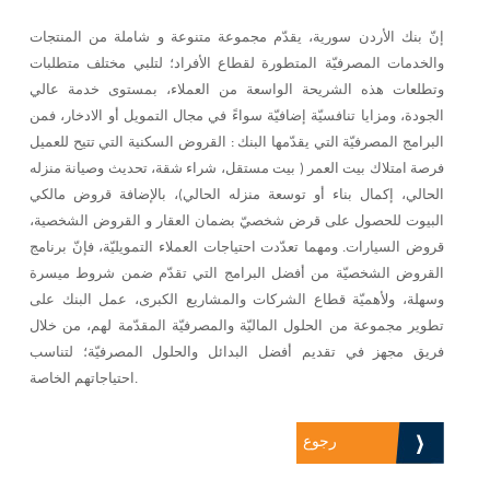
إنّ بنك الأردن سورية، يقدّم مجموعة متنوعة و شاملة من المنتجات
والخدمات المصرفيّة المتطورة لقطاع الأفراد؛ لتلبي مختلف متطلبات
وتطلعات هذه الشريحة الواسعة من العملاء، بمستوى خدمة عالي
الجودة، ومزايا تنافسيّة إضافيّة سواءً في مجال التمويل أو الادخار، فمن
البرامج المصرفيّة التي يقدّمها البنك : القروض السكنية التي تتيح للعميل
فرصة امتلاك بيت العمر ( بيت مستقل، شراء شقة، تحديث وصيانة منزله
الحالي، إكمال بناء أو توسعة منزله الحالي)، بالإضافة قروض مالكي
البيوت للحصول على قرض شخصيّ بضمان العقار و القروض الشخصية،
قروض السيارات. ومهما تعدّدت احتياجات العملاء التمويليّة، فإنّ برنامج
القروض الشخصيّة من أفضل البرامج التي تقدّم ضمن شروط ميسرة
وسهلة، ولأهميّة قطاع الشركات والمشاريع الكبرى، عمل البنك على
تطوير مجموعة من الحلول الماليّة والمصرفيّة المقدّمة لهم، من خلال
فريق مجهز في تقديم أفضل البدائل والحلول المصرفيّة؛ لتناسب
احتياجاتهم الخاصة.
رجوع