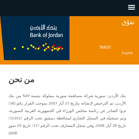
Jump to navigation
تفوّق
Search
English
من نحن
بنك الأردن- سورية شركة مساهمة سورية مملوكة بنسبة 49% من بنك
الأردن، تم الترخيص لإنشائه بتاريخ 27 أيار 2007 بموجب القرار رقم (36/
م.و) الصادر عن رئاسة مجلس الوزراء في الجمهورية العربية السورية،
وتم تسجيله في السجل التجاري لمحافظة دمشق تحت الرقم /15351/
تاريخ 28 أيار 2008، وفي سجل المصارف تحت الرقم /17/ تاريخ 29 تموز
2008.