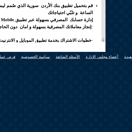
قم بتحميل تطبيق بنك الأردن سورية الذي صُمم ليمن
الساعة و تلبّي
احتياجاتك
إدارة حسابك المصرفي بسهولة عبر تطبيق
 Mobile
·إنجاز معاملاتك المصرفية بسهولة و امان دون الحاجة
·
خطوات الاشتراك بخدمة تطبيق الموبايل و الانترنيت 
1-قم بزيارة احد فروع البنك للاشتراك بخدمة تطبيق الموبايل و الانترنيت البنكي
فيدة
أعضاء مجلس الإدارة
الأسئلة الشائعة
سياسة الخصوصية
فرص عمل
2-يتم ارسال رسالة نصية
SMS
من البنك تحتوي على
3-قم بتحميل تطبيق
BOJS Mobile
عبر الرابط
-APP
الانترنيت البنكي عبر الرابط
m/Authentication/index
4-ختر اللغة المفضلة ( عربي – انكليزي )
-خطوات الدخول الى التطبيق :
·عن طريق تطبيق
BOJS MOBILE
- الدخول إلى ال
نصية قصيرة
SMS
.