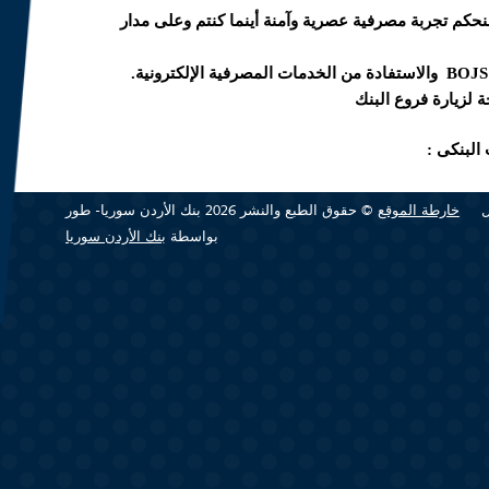
حكم تجربة مصرفية عصرية وآمنة أينما كنتم وعلى مدار
BOJS
والاستفادة من الخدمات المصرفية الإلكترونية.
 لزيارة فروع البنك
البنكي :
خارطة الموقع
© حقوق الطبع والنشر 2026 بنك الأردن سوريا- طور
بواسطة
بنك الأردن سوريا
 اسم المستخدم و كلمة المرور
BOJS
يعمل على
Android 9
ومافوق او قم بالدخول الى
(link is
)
link is external
(
https://ibank.bankofjordansyria.co
external)
تطبيق باسم المستخدم وكلمة المرور التي تم استلامها برسالة