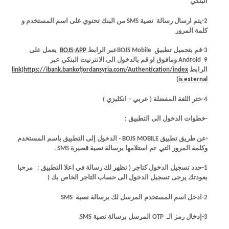
البنكي
2-يتم ارسال رسالة نصية
SMS
من البنك تحتوي على اسم المستخدم و
كلمة المرور
3-قم بتحميل تطبيق
BOJS Mobile
عبر الرابط
BOJS-APP
يعمل على
Android 9
ومافوق او قم بالدخول الى الانترنيت البنكي عبر
الرابط
https://ibank.bankofjordansyria.com/Authentication/index
(
link
(link is external)
)
is external
4-ختر اللغة المفضلة ( عربي – انكليزي )
-خطوات الدخول الى التطبيق :
·عن طريق تطبيق
BOJS MOBILE
- الدخول إلى التطبيق باسم المستخدم
وكلمة المرور التي تم استلامها برسالة نصية قصيرة
SMS
.
1-حدد تسجيل الدخول كتاجر ( تظهر لك رسالة في اعلا التطبيق : مرحبا
بعودتك يرجى تسجيل الدخول الى حساب التاجر الخاص بك )
2-ادخل اسم المستخدم المرسل لك برسالة نصية
SMS
3-إدخال رمز الـ
OTP
المرسل برسالة نصية
.SMS