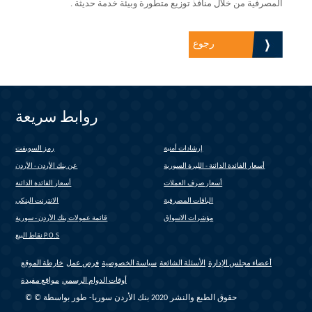
المصرفية من خلال منافذ توزيع متطورة وبيئة خدمة حديثة .
رجوع
روابط سريعة
إرشادات أمنية
رمز السويفت
(link is external)
أسعار الفائدة الدائنة - الليرة السورية
عن بنك الأردن - الأردن
أسعار صرف العملات
أسعار الفائدة الدائنة
الباقات المصرفية
الانترنت البنكي
(link is external)
مؤشرات الاسواق
قائمة عمولات بنك الأردن - سورية
(link is external)
نقاط البيع P.O.S
أعضاء مجلس الإدارة
الأسئلة الشائعة
سياسة الخصوصية
فرص عمل
خارطة الموقع
أوقات الدوام الرسمي
مواقع مفيدة
© © حقوق الطبع والنشر 2020 بنك الأردن سوريا- طور بواسطة