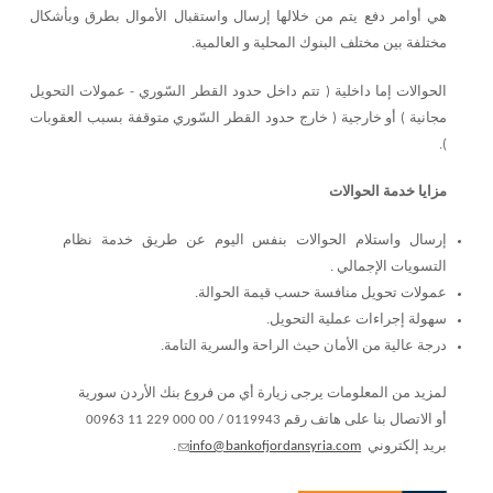
هي أوامر دفع يتم من خلالها إرسال واستقبال الأموال بطرق وبأشكال
مختلفة بين مختلف البنوك المحلية و العالمية.
الحوالات إما داخلية ( تتم داخل حدود القطر السّوري - عمولات التحويل
مجانية ) أو خارجية ( خارج حدود القطر السّوري متوقفة بسبب العقوبات
).
مزايا خدمة الحوالات
إرسال واستلام الحوالات بنفس اليوم عن طريق خدمة نظام
التسويات الإجمالي .
عمولات تحويل منافسة حسب قيمة الحوالة.
سهولة إجراءات عملية التحويل.
درجة عالية من الأمان حيث الراحة والسرية التامة.
لمزيد من المعلومات يرجى زيارة أي من فروع بنك الأردن سورية
أو الاتصال بنا على هاتف رقم
00963 11 229 000 00 / 0119943
بريد إلكتروني
info@bankofjordansyria.com
.
(link sends e-mail)