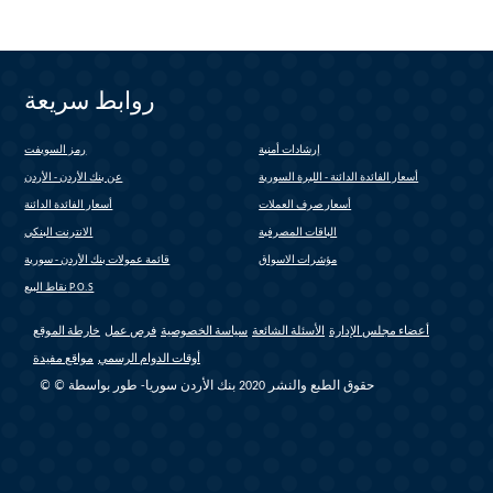
روابط سريعة
إرشادات أمنية
رمز السويفت
(link is external)
أسعار الفائدة الدائنة - الليرة السورية
عن بنك الأردن - الأردن
أسعار صرف العملات
أسعار الفائدة الدائنة
الباقات المصرفية
الانترنت البنكي
(link is external)
مؤشرات الاسواق
قائمة عمولات بنك الأردن - سورية
(link is external)
نقاط البيع P.O.S
أعضاء مجلس الإدارة
الأسئلة الشائعة
سياسة الخصوصية
فرص عمل
خارطة الموقع
أوقات الدوام الرسمي
مواقع مفيدة
© © حقوق الطبع والنشر 2020 بنك الأردن سوريا- طور بواسطة