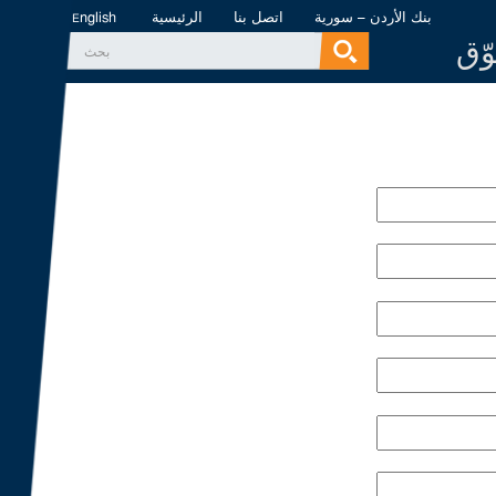
بنك الأردن – سورية
اتصل بنا
الرئيسية
English
وّق
‏بحث ‏
استمارة البحث