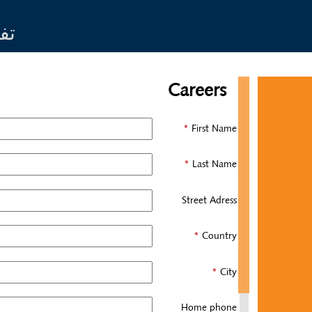
Jump to navigation
تف
Careers
*
*
*
*