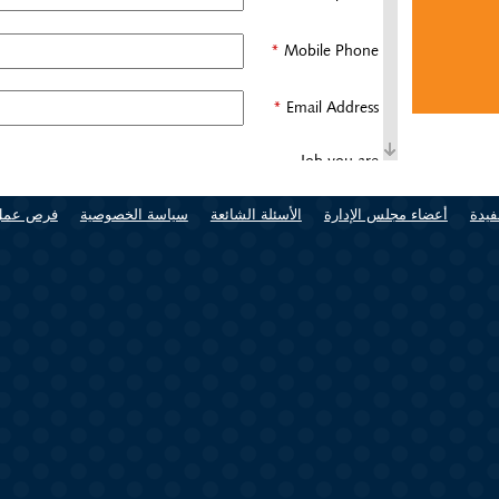
*
*
‏Job you are
applying for ‏
فيدة
أعضاء مجلس الإدارة
الأسئلة الشائعة
سياسة الخصوصية
فرص عمل
*
يجب أن يكون حجم الملفات أقل من
2 ميغابايت
.
أنواع الملفات المسموح بها:
gif jpg png txt rtf pdf
.