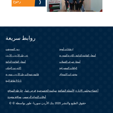
رجوع
روابط سريعة
إرشادات أمنية
رمز السويفت
(link is external)
أسعار الفائدة الدائنة - الليرة السورية
عن بنك الأردن - الأردن
أسعار صرف العملات
أسعار الفائدة الدائنة
الباقات المصرفية
الانترنت البنكي
(link is external)
مؤشرات الاسواق
قائمة عمولات بنك الأردن - سورية
(link is external)
نقاط البيع P.O.S
أعضاء مجلس الإدارة
الأسئلة الشائعة
سياسة الخصوصية
فرص عمل
خارطة الموقع
أوقات الدوام الرسمي
مواقع مفيدة
© © حقوق الطبع والنشر 2020 بنك الأردن سوريا- طور بواسطة