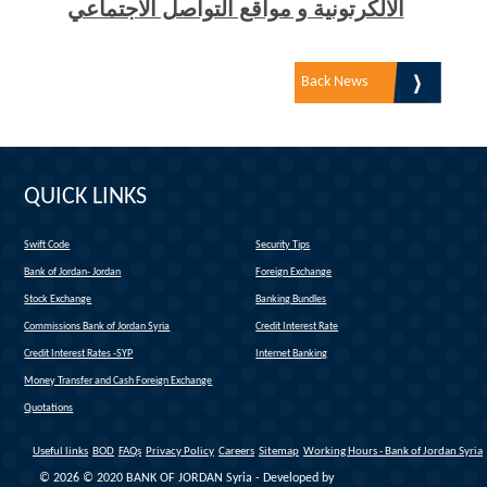
الالكرتونية و مواقع التواصل الاجتماعي
Back News
QUICK LINKS
Swift Code
Security Tips
(link is external)
Bank of Jordan- Jordan
Foreign Exchange
(link is external)
Stock Exchange
Banking Bundles
Commissions Bank of Jordan Syria
Credit Interest Rate
Credit Interest Rates -SYP
Internet Banking
Money Transfer and Cash Foreign Exchange
Quotations
Useful links
BOD
FAQs
Privacy Policy
Careers
Sitemap
Working Hours - Bank of Jordan Syria
© 2026 © 2020 BANK OF JORDAN Syria - Developed by