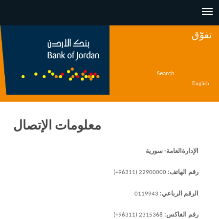
Jump to navigation
تفوّق
Search
English
معلومات الإتصال
الإدارةالعامة- سورية
رقم الهاتف:
22900000 (96311+)
الرقم الرباعي:
0119943
رقم الفاكس:
2315368 (96311+)