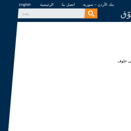
بنك الأردن – سورية
اتصل بنا
الرئيسية
English
وّق
‏بحث ‏
استمارة البحث
فى خلوف