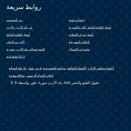
روابط سريعة
إرشادات أمنية
رمز السويفت
(link is external)
أسعار الفائدة الدائنة - الليرة السورية
عن بنك الأردن - الأردن
أسعار صرف العملات
أسعار الفائدة الدائنة
الباقات المصرفية
الانترنت البنكي
(link is external)
مؤشرات الاسواق
قائمة عمولات بنك الأردن - سورية
(link is external)
نقاط البيع P.O.S
أعضاء مجلس الإدارة
الأسئلة الشائعة
سياسة الخصوصية
فرص عمل
خارطة الموقع
أوقات الدوام الرسمي
مواقع مفيدة
© © حقوق الطبع والنشر 2020 بنك الأردن سوريا- طور بواسطة