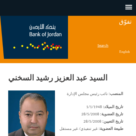
Jump to navigation
تفوّق
Search
English
السيد عبد العزيز رشيد السخني
المنصب:
نائب رئيس مجلس الإدارة
تاريخ الميلاد:
1/1/1948
تاريخ العضوية:
28/5/2008
تاريخ التعيين:
28/5/2008
طبيعة العضوية:
غير تنفيذي/ غير مستقل