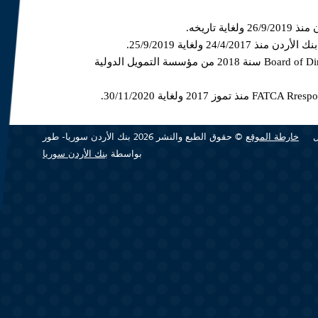
 تاريخه.
24/ ولغاية 25/9/2019.
حاصل على شهادة Board of Directors certified program km ski سنة 2018 من مؤسسة التمويل الدولية
خارطة الموقع
© حقوق الطبع والنشر 2026 بنك الأردن سوريا- طور
بواسطة
بنك الأردن سوريا
21/4/201 ولغاية 14/12/2014.
27/4 ولغاية 20/4/2013.
26/.
ية 28/10/2007.
 13/10/2002 لغاية 6/9/2003.
12/10/20.
ة 27/5/1998.