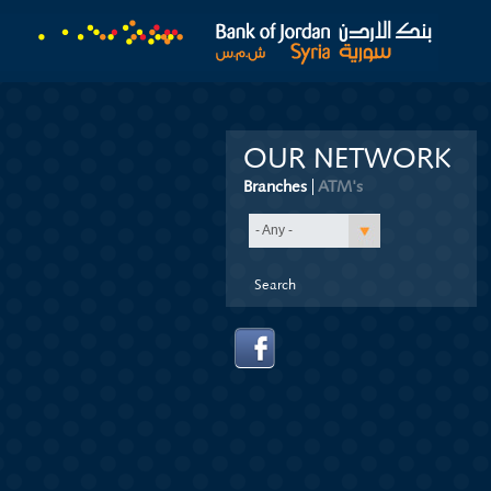
OUR NETWORK
Branches
(active tab)
ATM's
- Any -