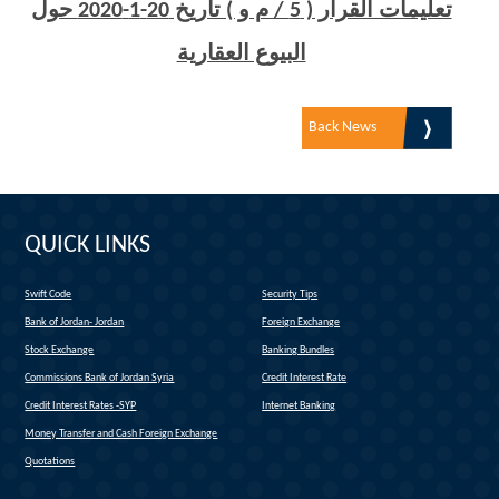
تعليمات القرار ( 5 / م و ) تاريخ 20-1-2020 حول
البيوع العقارية
Back News
QUICK LINKS
Swift Code
Security Tips
(link is external)
Bank of Jordan- Jordan
Foreign Exchange
(link is external)
Stock Exchange
Banking Bundles
Commissions Bank of Jordan Syria
Credit Interest Rate
Credit Interest Rates -SYP
Internet Banking
Money Transfer and Cash Foreign Exchange
Quotations