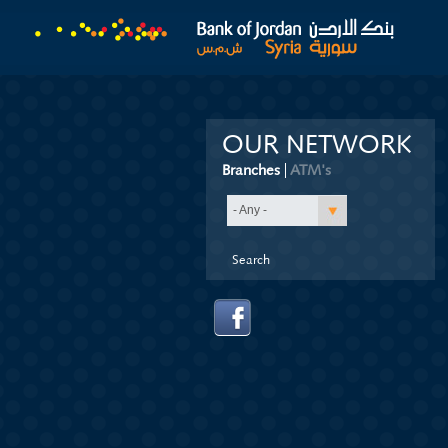
OUR NETWORK
Branches
(active tab)
ATM's
- Any -