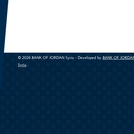
© 2026 BANK OF JORDAN Syria - Developed by
BANK OF JORDA
Syria
(link is external)
.