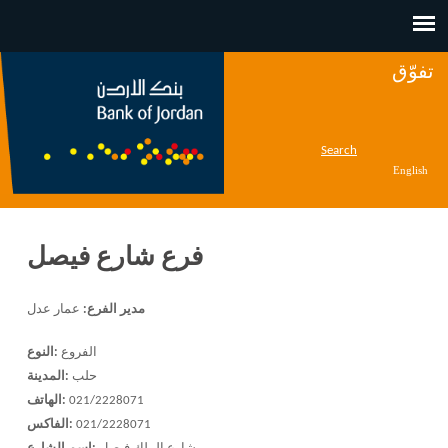
Jump to navigation
تفوّق
Search
English
فرع شارع فيصل
مدير الفرع:
عمار عدل
الفروع
النوع:
حلب
المدينة:
021/2228071
الهاتف:
021/2228071
الفاكس: