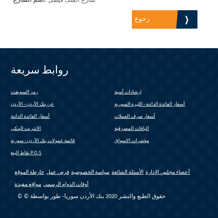
شارع الملك فيصل
اسم الشارع:
رجوع
روابط سريعة
إرشادات أمنية
رمز السويفت
(link is external)
أسعار الفائدة الدائنة - الليرة السورية
عن بنك الأردن - الأردن
أسعار صرف العملات
أسعار الفائدة الدائنة
الباقات المصرفية
الانترنت البنكي
(link is external)
مؤشرات الاسواق
قائمة عمولات بنك الأردن - سورية
(link is external)
نقاط البيع P.O.S
أعضاء مجلس الإدارة
الأسئلة الشائعة
سياسة الخصوصية
فرص عمل
خارطة الموقع
أوقات الدوام الرسمي
مواقع مفيدة
© © حقوق الطبع والنشر 2020 بنك الأردن سوريا- طور بواسطة