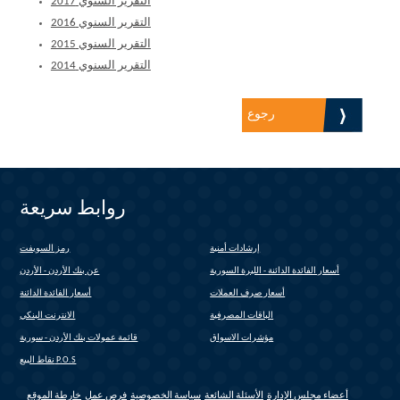
التقرير السنوي 2017
التقرير السنوي 2016
التقرير السنوي 2015
التقرير السنوي 2014
رجوع
روابط سريعة
إرشادات أمنية
رمز السويفت
(link is external)
أسعار الفائدة الدائنة - الليرة السورية
عن بنك الأردن - الأردن
أسعار صرف العملات
أسعار الفائدة الدائنة
الباقات المصرفية
الانترنت البنكي
(link is external)
مؤشرات الاسواق
قائمة عمولات بنك الأردن - سورية
(link is external)
نقاط البيع P.O.S
أعضاء مجلس الإدارة
الأسئلة الشائعة
سياسة الخصوصية
فرص عمل
خارطة الموقع