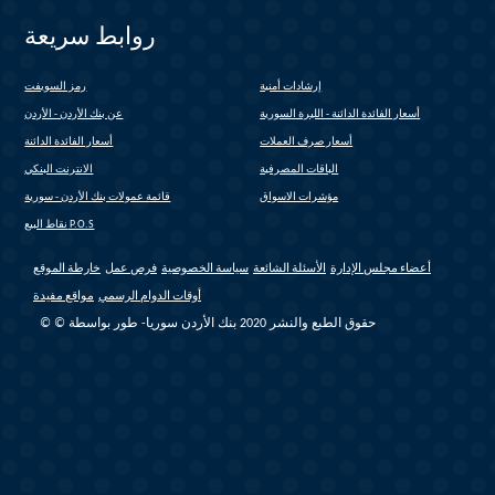
روابط سريعة
إرشادات أمنية
رمز السويفت
(link is external)
أسعار الفائدة الدائنة - الليرة السورية
عن بنك الأردن - الأردن
أسعار صرف العملات
أسعار الفائدة الدائنة
الباقات المصرفية
الانترنت البنكي
(link is external)
مؤشرات الاسواق
قائمة عمولات بنك الأردن - سورية
(link is external)
نقاط البيع P.O.S
أعضاء مجلس الإدارة
الأسئلة الشائعة
سياسة الخصوصية
فرص عمل
خارطة الموقع
أوقات الدوام الرسمي
مواقع مفيدة
© © حقوق الطبع والنشر 2020 بنك الأردن سوريا- طور بواسطة