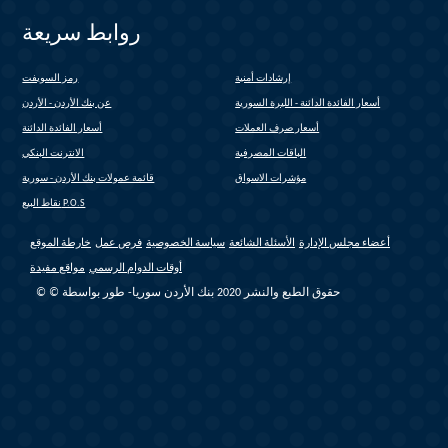
روابط سريعة
إرشادات أمنية
رمز السويفت
(link is external)
أسعار الفائدة الدائنة - الليرة السورية
عن بنك الأردن - الأردن
أسعار صرف العملات
أسعار الفائدة الدائنة
الباقات المصرفية
الانترنت البنكي
(link is external)
مؤشرات الاسواق
قائمة عمولات بنك الأردن - سورية
(link is external)
نقاط البيع P.O.S
أعضاء مجلس الإدارة
الأسئلة الشائعة
سياسة الخصوصية
فرص عمل
خارطة الموقع
أوقات الدوام الرسمي
مواقع مفيدة
© © حقوق الطبع والنشر 2020 بنك الأردن سوريا- طور بواسطة