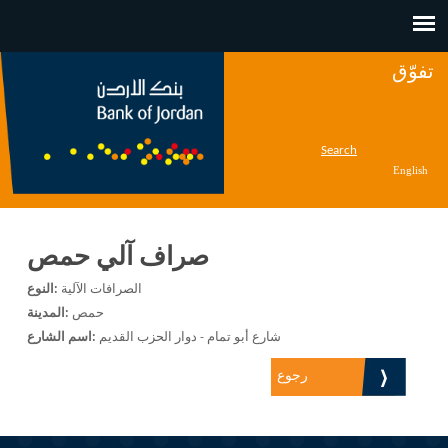
Jump to navigation
تفوّق
Search
English
صراف آلي حمص
الصرافات الآلية
النوع:
حمص
المدينة:
شارع أبو تمام - دوار الحزب القديم
اسم الشارع:
رجوع