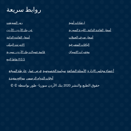
روابط سريعة
إرشادات أمنية
رمز السويفت
(link is external)
أسعار الفائدة الدائنة - الليرة السورية
عن بنك الأردن - الأردن
أسعار صرف العملات
أسعار الفائدة الدائنة
الباقات المصرفية
الانترنت البنكي
(link is external)
مؤشرات الاسواق
قائمة عمولات بنك الأردن - سورية
(link is external)
نقاط البيع P.O.S
أعضاء مجلس الإدارة
الأسئلة الشائعة
سياسة الخصوصية
فرص عمل
خارطة الموقع
أوقات الدوام الرسمي
مواقع مفيدة
© © حقوق الطبع والنشر 2020 بنك الأردن سوريا- طور بواسطة