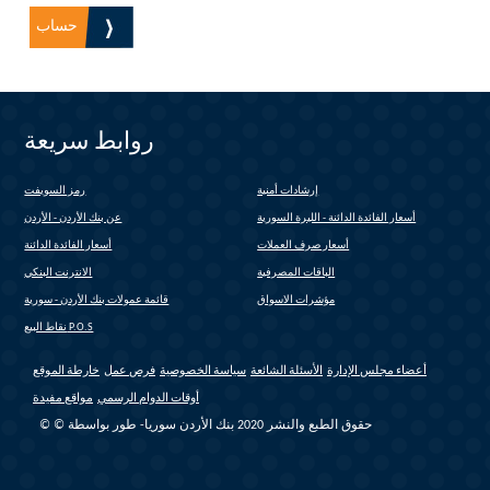
روابط سريعة
إرشادات أمنية
رمز السويفت
(link is external)
أسعار الفائدة الدائنة - الليرة السورية
عن بنك الأردن - الأردن
أسعار صرف العملات
أسعار الفائدة الدائنة
الباقات المصرفية
الانترنت البنكي
(link is external)
مؤشرات الاسواق
قائمة عمولات بنك الأردن - سورية
(link is external)
نقاط البيع P.O.S
أعضاء مجلس الإدارة
الأسئلة الشائعة
سياسة الخصوصية
فرص عمل
خارطة الموقع
أوقات الدوام الرسمي
مواقع مفيدة
© © حقوق الطبع والنشر 2020 بنك الأردن سوريا- طور بواسطة